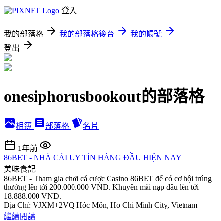
登入
我的部落格
我的部落格後台
我的帳號
登出
onesiphorusbookout的部落格
相簿
部落格
名片
1年前
86BET - NHÀ CÁI UY TÍN HÀNG ĐẦU HIỆN NAY
美味食記
86BET - Tham gia chơi cá cược Casino 86BET để có cơ hội trúng
thưởng lên tới 200.000.000 VNĐ. Khuyến mãi nạp đầu lên tới
18.888.000 VNĐ.
Địa Chỉ: VJXM+2VQ Hóc Môn, Ho Chi Minh City, Vietnam
繼續閱讀